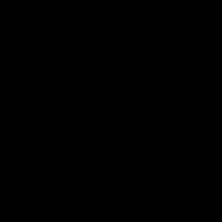
IHR SEID NOCH AUF DER SUCHE
NACH EINER TOLLEN FOTOBOX?
HIER KLICKEN