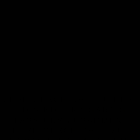
JEDE GESCHICHTE JEDES
BILD SIND EINZIGARTIG.
LASS UNS ZUSAMMEN
EURE GESCHICHTE ZU