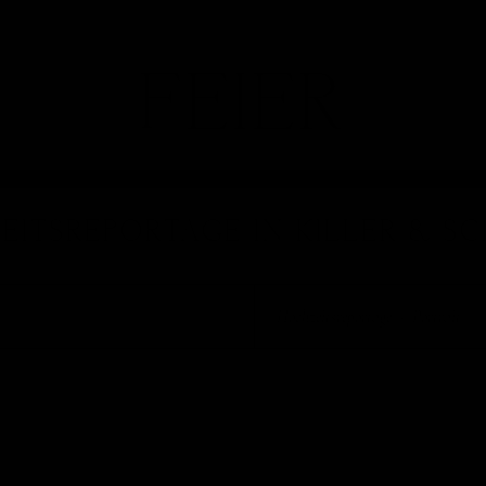
FEIER
EITSREPORTAGE IN KILLER & SC
Hochzeitsreportage
·
Portrait