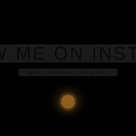
W ME ON INS
@marcusbraun_fotografie