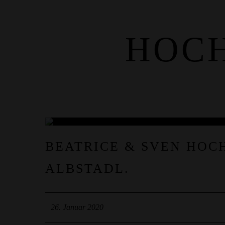
HOCH
HOME
ÜBER MICH
KUNDENZUGANG
HOCHZEITSREPORTAGE
STEFAN & GLORIA
SAM & JANE
GABRIEL & TAYLOR
26
BEATRICE & SVEN HOC
JAN.
ALBSTADL.
26. Januar 2020