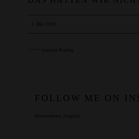
01
DAS HÄTTEN WIR NICH
MAI
1. Mai 2019
Continue Reading
FOLLOW ME ON I
@marcusbraun_fotografie