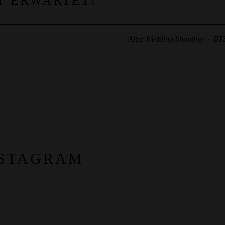
T ERWARTET!
After Wedding Shooting
·
BT
NSTAGRAM