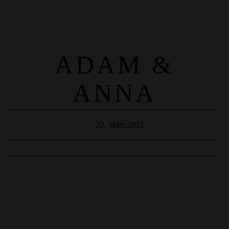
MENUS
HOME
ADAM &
ABOUT ME
ANNA
CONTACT
COURSES
22. März 2021
SHOP
PORTFOLIOS
JOHN & LIZA